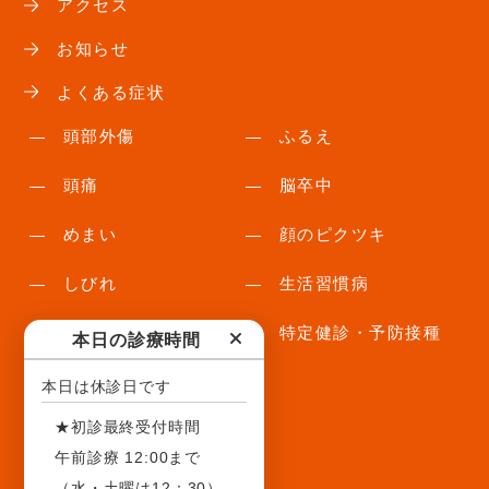
アクセス
お知らせ
よくある症状
頭部外傷
ふるえ
頭痛
脳卒中
めまい
顔のピクツキ
しびれ
生活習慣病
物忘れ
特定健診・予防接種
本日の診療時間
本日は休診日です
医療コラム
★初診最終受付時間
外傷
頭痛
午前診療 12:00まで
めまい
未分類
（水・土曜は12：30）